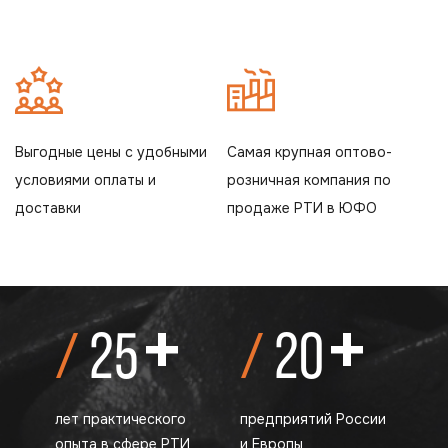
Выгодные цены с удобными
Самая крупная оптово-
условиями оплаты и
розничная компания по
доставки
продаже РТИ в ЮФО
+
+
25
20
лет практического
предприятий России
опыта в сфере РТИ
и Европы